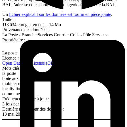
BAL l’adresse et les coordonnées de géolocalisation de la BAL.
Un
fichier explicatif sur les données est fourni en pièce jointe
.
Taille :
113 634 enregistrements - 14 Mo
Provenance des données :
La Poste - Branche Services Courrier Colis - Pôle Services
Propriétaire :
La poste
Licence :
Open Database License (ODbL)
Mots-clés :
la-poste
boite aux lettres
mobilier urbain
localisation
commune
Fréquence de mise à jour :
3 fois par an
Dernière mise à jour des données :
13 mai 2026