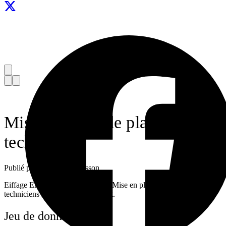
Mise en place de plannings
techniciens
Publié par Roséliande Cusson
Eiffage Energie Système Clévia - Mise en place des plannings des
techniciens sur la region centre-est.
Jeu de données utilisé